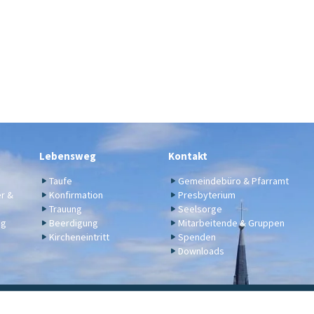
Lebensweg
Kontakt
Taufe
Gemeindebüro & Pfarramt
er &
Konfirmation
Presbyterium
Trauung
Seelsorge
ng
Beerdigung
Mitarbeitende & Gruppen
Kircheneintritt
Spenden
Downloads
ngelische Kirchengemeinde Engers,
Klosterstraße 17a,
56566 N