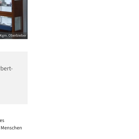
Kgm. Oberbieber
bert-
res
ie Menschen