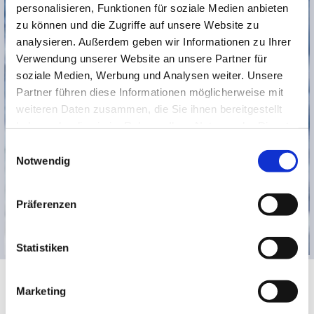
Veranstaltungskalender sowie
personalisieren, Funktionen für soziale Medien anbieten
auf den folgenden Seiten.
zu können und die Zugriffe auf unsere Website zu
analysieren. Außerdem geben wir Informationen zu Ihrer
Dies ist unsere herzliche
Verwendung unserer Website an unsere Partner für
,
soziale Medien, Werbung und Analysen weiter. Unsere
Einladung
sich umzusehen und
Partner führen diese Informationen möglicherweise mit
durchzuklicken, unseren
weiteren Daten zusammen, die Sie ihnen bereitgestellt
haben oder die sie im Rahmen Ihrer Nutzung der Dienste
Gemeindegruß zu lesen, Kontakt
gesammelt haben.
E
mit uns aufzunehmen oder
Notwendig
i
n
einfach mal vorbei zu schauen.
w
Präferenzen
i
* Für das Presbyterium der
Evangelischen Kirchengemeinde Engers -
l
Pfarrerin Natalie Wilcke *
l
Statistiken
i
g
Marketing
u
Kontakt Gemeindebüro