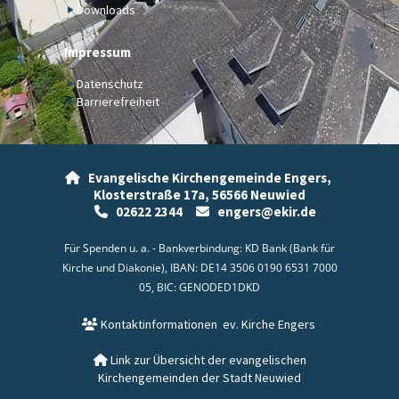
Downloads
Impressum
Datenschutz
Barrierefreiheit
Evangelische Kirchengemeinde Engers,

Klosterstraße 17a,
56566 Neuwied
02622 2344
engers@ekir.de


Für Spenden u. a. - Bankverbindung: KD Bank (Bank für
Kirche und Diakonie), IBAN: DE14 3506 0190 6531 7000
05, BIC: GENODED1DKD
Kontaktinformationen
ev. Kirche Engers

Link zur Übersicht der evangelischen

Kirchengemeinden der Stadt Neuwied