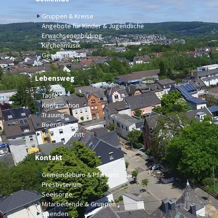
Gruppen & Kreise
Angebote für Kinder & Jugendliche
Erwachsenenbildung
Kirchenmusik
Geschichte
Lebensweg
Taufe
Konfirmation
Trauung
Beerdigung
Kircheneintritt
Kontakt
Gemeindebüro & Pfarramt
Presbyterium
Seelsorge
Mitarbeitende & Gruppen
Spenden