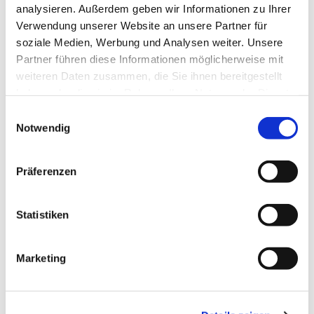
analysieren. Außerdem geben wir Informationen zu Ihrer
Verwendung unserer Website an unsere Partner für
soziale Medien, Werbung und Analysen weiter. Unsere
Partner führen diese Informationen möglicherweise mit
weiteren Daten zusammen, die Sie ihnen bereitgestellt
Dies könnte Sie auch interessieren
haben oder die sie im Rahmen Ihrer Nutzung der Dienste
gesammelt haben.
E
Notwendig
i
n
w
Präferenzen
i
l
l
Statistiken
i
g
Marketing
u
n
g