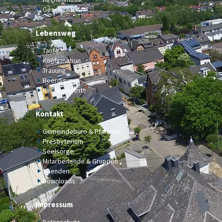
Geschichte
Lebensweg
Taufe
Konfirmation
Trauung
Beerdigung
Kircheneintritt
Kontakt
Gemeindebüro & Pfarramt
Presbyterium
Seelsorge
Mitarbeitende & Gruppen
Spenden
Downloads
Impressum
Datenschutz