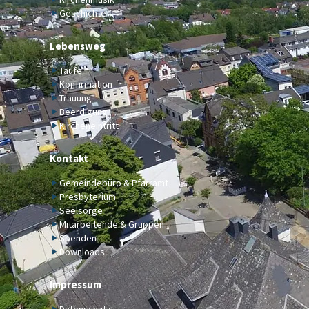
Geschichte
Lebensweg
Taufe
Konfirmation
Trauung
Beerdigung
Kircheneintritt
Kontakt
Gemeindebüro & Pfarramt
Presbyterium
Seelsorge
Mitarbeitende & Gruppen
Spenden
Downloads
Impressum
Datenschutz