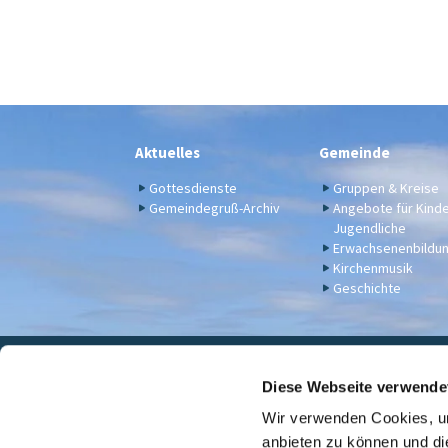
Aktuelles
Gemeinde
Gottesdienste
Gruppen & Kreise
Gemeindegruß-Archiv
Angebote für Kind
Jugendliche
Erwachsenenbildu
Kirchenmusik
Geschichte
Eva

Diese Webseite verwende
Wir verwenden Cookies, um
Für Spenden u. a. - Bankv
anbieten zu können und di