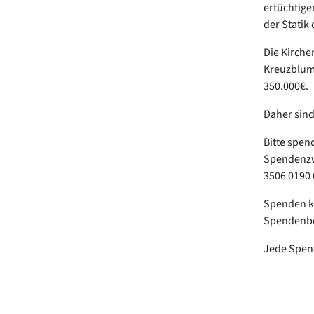
ertüchtige
der Statik
Die Kirche
Kreuzblume
350.000€.
Daher sin
Bitte spen
Spendenzwe
3506 0190
Spenden kö
Spendenbe
Jede Spend