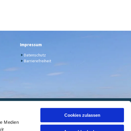
Impressum
Datenschutz
Barrierefreiheit
euwied
Cookies zulassen
le Medien
 7000 05, BIC: GENODED1DKD
ir