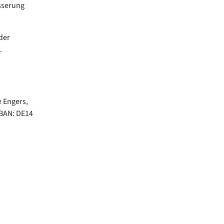
sserung
der
.
 Engers,
IBAN: DE14