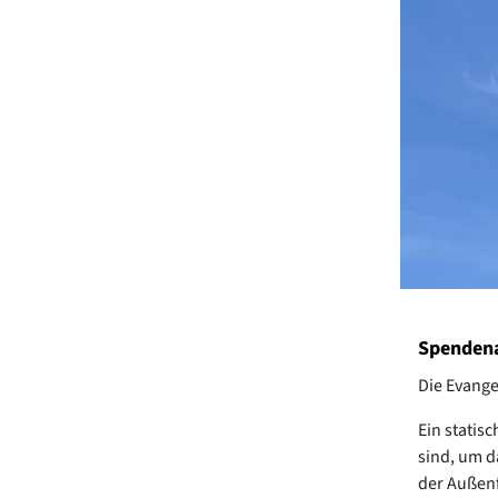
Spendena
Die Evange
Ein statis
sind, um d
der Außenf