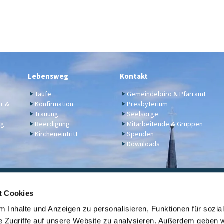
Lebensweg
Kontakt
Taufe
Gemeindebüro & Pfarramt
er &
Konfirmation
Presbyterium
Trauung
Seelsorge
ng
Beerdigung
Mitarbeitende & Gruppen
Kircheneintritt
Spenden
Downloads
ngelische Kirchengemeinde Engers,
Klosterstraße 17a,
56566 N
t Cookies
02622 2344
engers@ekir.de


 Inhalte und Anzeigen zu personalisieren, Funktionen für sozia
erbindung: KD Bank (Bank für Kirche und Diakonie), IBAN: DE14 3506 0190 6531
e Zugriffe auf unsere Website zu analysieren. Außerdem geben w