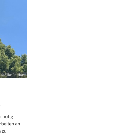
© Silke Potthast
m.
n nötig
rbeiten an
h zu