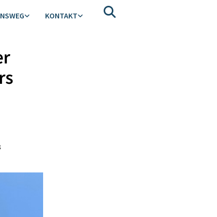
ENSWEG
KONTAKT
er
rs
3