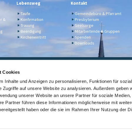
Lebensweg
Kontakt
Taufe
Gemeindebüro & Pfarramt
er &
Konfirmation
Presbyterium
Trauung
Seelsorge
ng
Beerdigung
Mitarbeitende & Gruppen
Kircheneintritt
Spenden
Downloads
ngelische Kirchengemeinde Engers,
Klosterstraße 17a,
56566 N
t Cookies
02622 2344
engers@ekir.de


 Inhalte und Anzeigen zu personalisieren, Funktionen für sozia
erbindung: KD Bank (Bank für Kirche und Diakonie), IBAN: DE14 3506 0190 6531
e Zugriffe auf unsere Website zu analysieren. Außerdem geben w
rwendung unserer Website an unsere Partner für soziale Medien
Kontaktinformationen
ev. Kirche Engers

re Partner führen diese Informationen möglicherweise mit weite
ereitgestellt haben oder die sie im Rahmen Ihrer Nutzung der D
Link zur Übersicht der evangelischen Kirchengemeinden der Stadt Neuwi

Datenschutzerklärung
ChurchDesk-Login