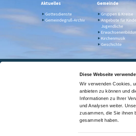
Aktuelles
Gemeinde
Gottesdienste
Gruppen & Kreise
Gemeindegruß-Archiv
Angebote für Kind
Jugendliche
Erwachsenenbildu
Kirchenmusik
Geschichte
Eva

Diese Webseite verwende
Wir verwenden Cookies, um
Für Spenden u. a. - Bankv
anbieten zu können und di
Informationen zu Ihrer Ve
und Analysen weiter. Unse
zusammen, die Sie ihnen b
gesammelt haben.