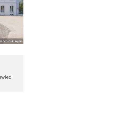
© Schloss Engers
euwied