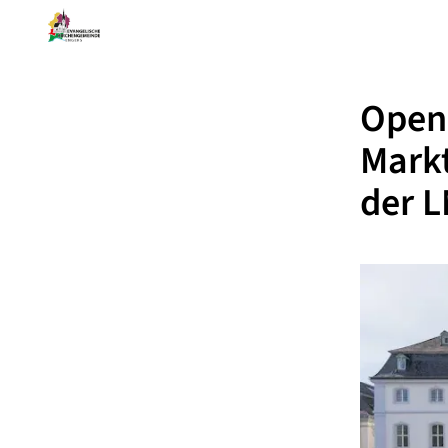
Open 
Mark
der 