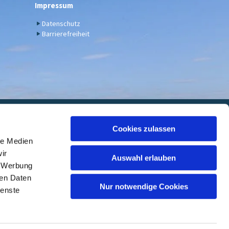
Impressum
Datenschutz
Barrierefreiheit
euwied
Cookies zulassen
le Medien
 7000 05, BIC: GENODED1DKD
ir
Auswahl erlauben
, Werbung
ren Daten
Nur notwendige Cookies
ienste
ed