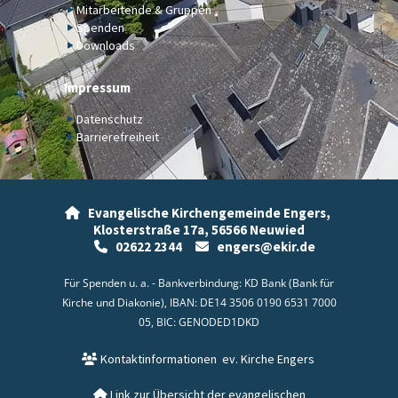
Mitarbeitende & Gruppen
Spenden
Downloads
Impressum
Datenschutz
Barrierefreiheit
Evangelische Kirchengemeinde Engers,

Klosterstraße 17a,
56566 Neuwied
02622 2344
engers@ekir.de


Für Spenden u. a. - Bankverbindung: KD Bank (Bank für
Kirche und Diakonie), IBAN: DE14 3506 0190 6531 7000
05, BIC: GENODED1DKD
Kontaktinformationen
ev. Kirche Engers

Link zur Übersicht der evangelischen
