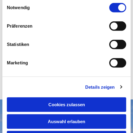
E
Notwendig
i
n
w
Präferenzen
i
l
l
Statistiken
i
g
Marketing
u
n
g
Details zeigen
s
a
u
Cookies zulassen
s
Aktuelles
w
Auswahl erlauben
a
Gottesdienste
Gemeindegruß-Archiv
h