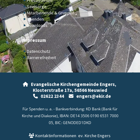
Presbyterium
Seelsorge
Mitarbeitende & Gruppen
Spenden
Downloads
Impressum
Datenschutz
Barrierefreiheit
Evangelische Kirchengemeinde Engers,

Klosterstraße 17a,
56566 Neuwied
02622 2344
engers@ekir.de


Für Spenden u. a. - Bankverbindung: KD Bank (Bank für
Kirche und Diakonie), IBAN: DE14 3506 0190 6531 7000
05, BIC: GENODED1DKD
Kontaktinformationen
ev. Kirche Engers
