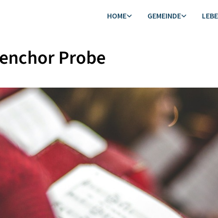
HOME
GEMEINDE
LEB
henchor Probe