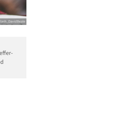
lash_DavidBeale
effer-
ed