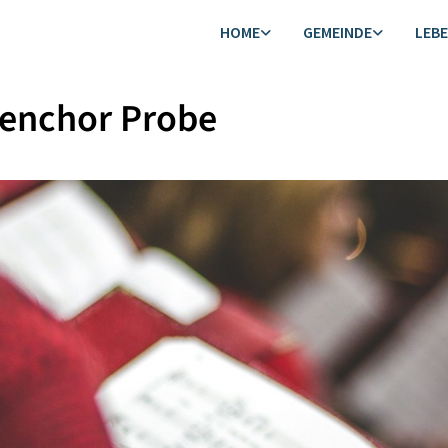
HOME
GEMEINDE
LEB
henchor Probe