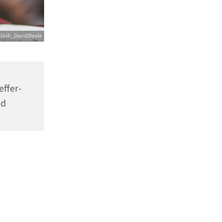
lash_DavidBeale
effer-
ed