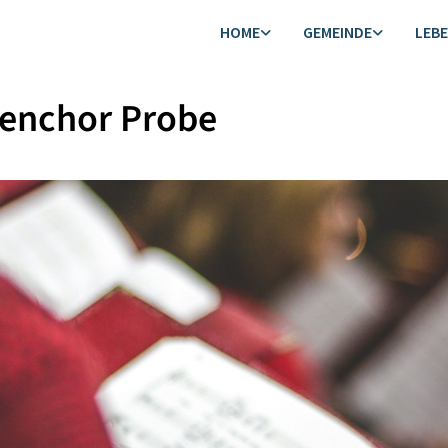
HOME
GEMEINDE
LEB
henchor Probe