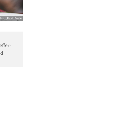
lash_DavidBeale
effer-
ed