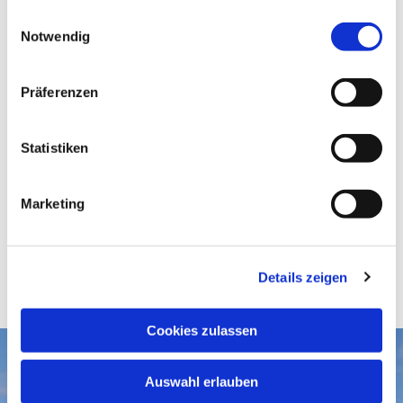
gesammelt haben.
E
Notwendig
i
n
w
Präferenzen
i
l
l
Statistiken
i
g
Marketing
u
n
g
Details zeigen
s
a
u
Cookies zulassen
s
w
Aktuelles
Auswahl erlauben
a
Gottesdienste