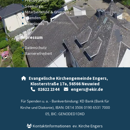
Presbyterium
Seelsorge
Mitarbeitende & Gruppen
Spenden
Downloads
Impressum
Datenschutz
Barrierefreiheit
Evangelische Kirchengemeinde Engers,

Klosterstraße 17a,
56566 Neuwied
02622 2344
engers@ekir.de


Für Spenden u. a. - Bankverbindung: KD Bank (Bank für
Kirche und Diakonie), IBAN: DE14 3506 0190 6531 7000
05, BIC: GENODED1DKD
Kontaktinformationen
ev. Kirche Engers
