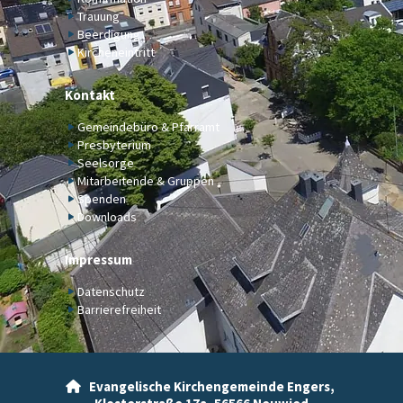
Trauung
Beerdigung
Kircheneintritt
Kontakt
Gemeindebüro & Pfarramt
Presbyterium
Seelsorge
Mitarbeitende & Gruppen
Spenden
Downloads
Impressum
Datenschutz
Barrierefreiheit
Evangelische Kirchengemeinde Engers,
