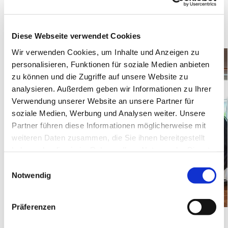
Verantwortung für die Leitung unserer Gemeinde und
gestaltet das geistliches und organisatorisches Leben
mit.
Diese Webseite verwendet Cookies
Wir verwenden Cookies, um Inhalte und Anzeigen zu
personalisieren, Funktionen für soziale Medien anbieten
zu können und die Zugriffe auf unsere Website zu
analysieren. Außerdem geben wir Informationen zu Ihrer
Verwendung unserer Website an unsere Partner für
soziale Medien, Werbung und Analysen weiter. Unsere
Partner führen diese Informationen möglicherweise mit
weiteren Daten zusammen, die Sie ihnen bereitgestellt
haben oder die sie im Rahmen Ihrer Nutzung der Dienste
gesammelt haben.
E
Notwendig
i
n
w
Präferenzen
i
Presbyter Uwe Koß (stv. Vorsitzender), mit Presbyter
l