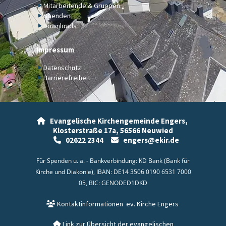
Mitarbeitende & Gruppen
Spenden
Downloads
Impressum
Datenschutz
Barrierefreiheit
Evangelische Kirchengemeinde Engers,

Klosterstraße 17a,
56566 Neuwied
02622 2344
engers@ekir.de


Für Spenden u. a. - Bankverbindung: KD Bank (Bank für
Kirche und Diakonie), IBAN: DE14 3506 0190 6531 7000
05, BIC: GENODED1DKD
Kontaktinformationen
ev. Kirche Engers

Link zur Übersicht der evangelischen
