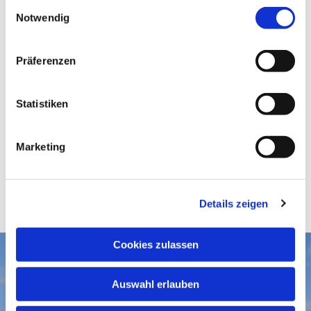
E
Notwendig
i
n
w
Präferenzen
i
l
l
Statistiken
i
g
Marketing
u
n
g
Details zeigen
s
a
u
Cookies zulassen
s
Aktuelles
w
Auswahl erlauben
a
Gottesdienste
Gemeindegruß-Archiv
h