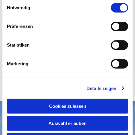
E
Notwendig
i
n
w
Präferenzen
i
l
l
Statistiken
i
g
Marketing
u
n
g
Details zeigen
s
a
u
Cookies zulassen
s
Aktuelles
w
Auswahl erlauben
a
Gottesdienste
Gemeindegruß-Archiv
h