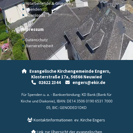
Mitarbeitende & Gruppen
Spenden
Downloads
Impressum
Datenschutz
Barrierefreiheit
Evangelische Kirchengemeinde Engers,

Klosterstraße 17a,
56566 Neuwied
02622 2344
engers@ekir.de


Für Spenden u. a. - Bankverbindung: KD Bank (Bank für
Kirche und Diakonie), IBAN: DE14 3506 0190 6531 7000
05, BIC: GENODED1DKD
Kontaktinformationen
ev. Kirche Engers

Link zur Übersicht der evangelischen
