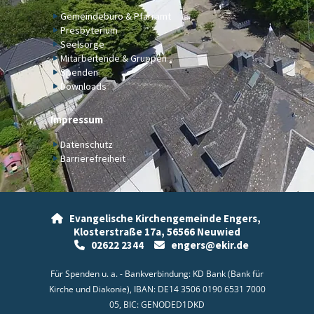
Gemeindebüro & Pfarramt
Presbyterium
Seelsorge
Mitarbeitende & Gruppen
Spenden
Downloads
Impressum
Datenschutz
Barrierefreiheit
Evangelische Kirchengemeinde Engers,

Klosterstraße 17a,
56566 Neuwied
02622 2344
engers@ekir.de


Für Spenden u. a. - Bankverbindung: KD Bank (Bank für
Kirche und Diakonie), IBAN: DE14 3506 0190 6531 7000
05, BIC: GENODED1DKD