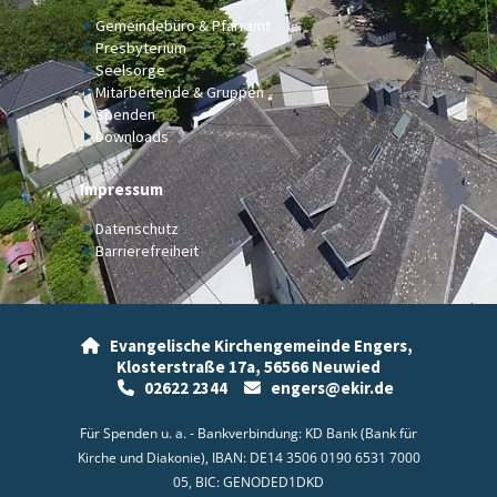
Gemeindebüro & Pfarramt
Presbyterium
Seelsorge
Mitarbeitende & Gruppen
Spenden
Downloads
Impressum
Datenschutz
Barrierefreiheit
Evangelische Kirchengemeinde Engers,

Klosterstraße 17a,
56566 Neuwied
02622 2344
engers@ekir.de


Für Spenden u. a. - Bankverbindung: KD Bank (Bank für
Kirche und Diakonie), IBAN: DE14 3506 0190 6531 7000
05, BIC: GENODED1DKD