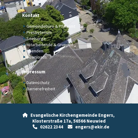
Kircheneintritt
Kontakt
Gemeindebüro & Pfarramt
Presbyterium
Seelsorge
Mitarbeitende & Gruppen
Spenden
Downloads
Impressum
Datenschutz
Barrierefreiheit
Evangelische Kirchengemeinde Engers,

Klosterstraße 17a,
56566 Neuwied
02622 2344
engers@ekir.de

