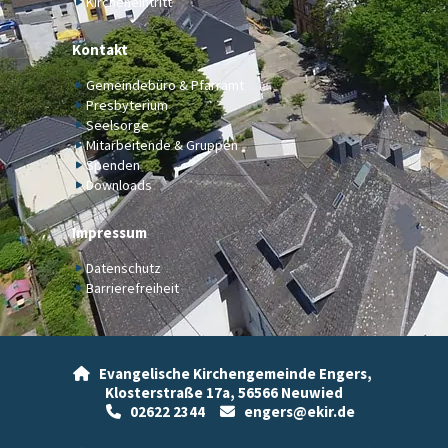
Kircheneintritt
Kontakt
Gemeindebüro & Pfarramt
Presbyterium
Seelsorge
Mitarbeitende & Gruppen
Spenden
Downloads
Impressum
Datenschutz
Barrierefreiheit
Evangelische Kirchengemeinde Engers,

Klosterstraße 17a,
56566 Neuwied
02622 2344
engers@ekir.de

