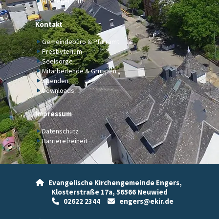
Kircheneintritt
Kontakt
Gemeindebüro & Pfarramt
Presbyterium
Seelsorge
Mitarbeitende & Gruppen
Spenden
Downloads
Impressum
Datenschutz
Barrierefreiheit
Evangelische Kirchengemeinde Engers,

Klosterstraße 17a,
56566 Neuwied
02622 2344
engers@ekir.de

