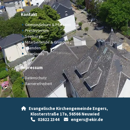
Kircheneintritt
Kontakt
Gemeindebüro & Pfarramt
Presbyterium
Seelsorge
Mitarbeitende & Gruppen
Spenden
Downloads
Impressum
Datenschutz
Barrierefreiheit
Evangelische Kirchengemeinde Engers,

Klosterstraße 17a,
56566 Neuwied
02622 2344
engers@ekir.de

