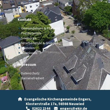
Beerdigung
Kircheneintritt
Kontakt
Gemeindebüro & Pfarramt
Presbyterium
Seelsorge
Mitarbeitende & Gruppen
Spenden
Downloads
Impressum
Datenschutz
Barrierefreiheit
Evangelische Kirchengemeinde Engers,

Klosterstraße 17a,
56566 Neuwied
02622 2344
engers@ekir.de

