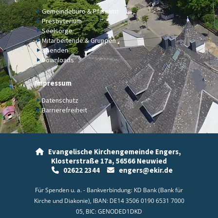
Gemeindebüro & Pfarramt
Presbyterium
Seelsorge
Mitarbeitende & Gruppen
Spenden
Downloads
Impressum
Datenschutz
Barrierefreiheit
Evangelische Kirchengemeinde Engers,

Klosterstraße 17a,
56566 Neuwied
02622 2344
engers@ekir.de


Für Spenden u. a. - Bankverbindung: KD Bank (Bank für
Kirche und Diakonie), IBAN: DE14 3506 0190 6531 7000
05, BIC: GENODED1DKD