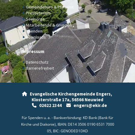
Gemeindebüro & Pfarramt
Presbyterium
Seelsorge
Mitarbeitende & Gruppen
Spenden
Downloads
Impressum
Datenschutz
Barrierefreiheit
Evangelische Kirchengemeinde Engers,

Klosterstraße 17a,
56566 Neuwied
02622 2344
engers@ekir.de


Für Spenden u. a. - Bankverbindung: KD Bank (Bank für
Kirche und Diakonie), IBAN: DE14 3506 0190 6531 7000
05, BIC: GENODED1DKD