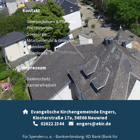
Kontakt
Gemeindebüro & Pfarramt
Presbyterium
Seelsorge
Mitarbeitende & Gruppen
Spenden
Downloads
Impressum
Datenschutz
Barrierefreiheit
Evangelische Kirchengemeinde Engers,

Klosterstraße 17a,
56566 Neuwied
02622 2344
engers@ekir.de


Für Spenden u. a. - Bankverbindung: KD Bank (Bank für