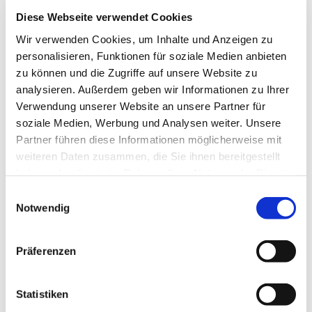
Diese Webseite verwendet Cookies
Wir verwenden Cookies, um Inhalte und Anzeigen zu
personalisieren, Funktionen für soziale Medien anbieten
zu können und die Zugriffe auf unsere Website zu
analysieren. Außerdem geben wir Informationen zu Ihrer
Verwendung unserer Website an unsere Partner für
soziale Medien, Werbung und Analysen weiter. Unsere
Partner führen diese Informationen möglicherweise mit
weiteren Daten zusammen, die Sie ihnen bereitgestellt
haben oder die sie im Rahmen Ihrer Nutzung der Dienste
gesammelt haben.
E
Notwendig
i
n
w
Präferenzen
i
l
l
Statistiken
0
Feed
i