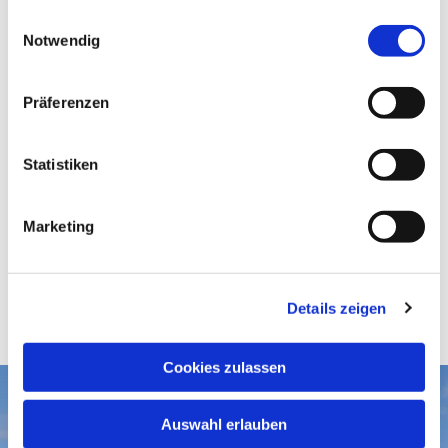
gesammelt haben.
E
Notwendig
i
n
w
Präferenzen
i
l
l
Statistiken
i
g
Marketing
u
n
g
Details zeigen
s
a
u
Cookies zulassen
s
w
Aktuelles
Auswahl erlauben
a
Gottesdienste