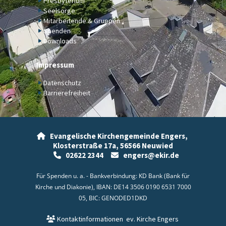
Presbyterium
Seelsorge
Mitarbeitende & Gruppen
Spenden
Downloads
Impressum
Datenschutz
Barrierefreiheit
Evangelische Kirchengemeinde Engers,

Klosterstraße 17a,
56566 Neuwied
02622 2344
engers@ekir.de


Für Spenden u. a. - Bankverbindung: KD Bank (Bank für
Kirche und Diakonie), IBAN: DE14 3506 0190 6531 7000
05, BIC: GENODED1DKD
Kontaktinformationen
ev. Kirche Engers
