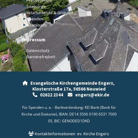
Presbyterium
Seelsorge
Mitarbeitende & Gruppen
Spenden
Downloads
Impressum
Datenschutz
Barrierefreiheit
Evangelische Kirchengemeinde Engers,

Klosterstraße 17a,
56566 Neuwied
02622 2344
engers@ekir.de


Für Spenden u. a. - Bankverbindung: KD Bank (Bank für
Kirche und Diakonie), IBAN: DE14 3506 0190 6531 7000
05, BIC: GENODED1DKD
Kontaktinformationen
ev. Kirche Engers
