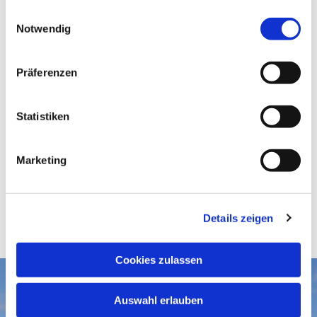
gesammelt haben.
E
Notwendig
i
n
w
Präferenzen
i
l
l
Statistiken
i
g
Marketing
u
n
g
Details zeigen
s
a
u
Cookies zulassen
s
w
Aktuelles
Auswahl erlauben
a
Gottesdienste