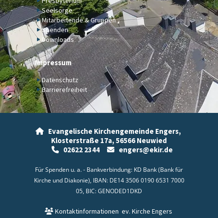
Presbyterium
Seelsorge
Mitarbeitende & Gruppen
Spenden
Downloads
Impressum
Datenschutz
Barrierefreiheit
Evangelische Kirchengemeinde Engers,

Klosterstraße 17a,
56566 Neuwied
02622 2344
engers@ekir.de


Für Spenden u. a. - Bankverbindung: KD Bank (Bank für
Kirche und Diakonie), IBAN: DE14 3506 0190 6531 7000
05, BIC: GENODED1DKD
Kontaktinformationen
ev. Kirche Engers
