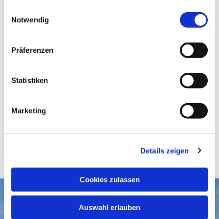
gesammelt haben.
E
Notwendig
i
n
w
Präferenzen
i
l
l
Statistiken
i
g
Marketing
u
n
g
Details zeigen
s
a
u
Cookies zulassen
s
w
Aktuelles
Auswahl erlauben
a
Gottesdienste