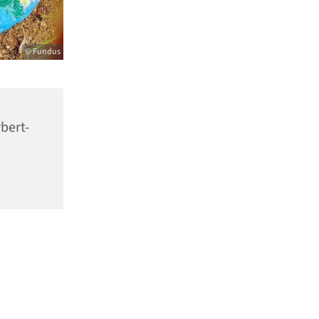
© Fundus
bert-