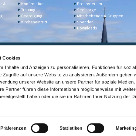
er &
Konfirmation
Presbyterium
Trauung
Seelsorge
ng
Beerdigung
Mitarbeitende & Gruppen
Kircheneintritt
Spenden
Downloads
ngelische Kirchengemeinde Engers,
Klosterstraße 17a,
56566 N
t Cookies
02622 2344
engers@ekir.de


 Inhalte und Anzeigen zu personalisieren, Funktionen für sozia
erbindung: KD Bank (Bank für Kirche und Diakonie), IBAN: DE14 3506 0190 6531
e Zugriffe auf unsere Website zu analysieren. Außerdem geben w
rwendung unserer Website an unsere Partner für soziale Medien
Kontaktinformationen
ev. Kirche Engers

re Partner führen diese Informationen möglicherweise mit weite
ereitgestellt haben oder die sie im Rahmen Ihrer Nutzung der D
Link zur Übersicht der evangelischen Kirchengemeinden der Stadt Neuwi

Datenschutzerklärung
ChurchDesk-Login
Präferenzen
Statistiken
Marketin