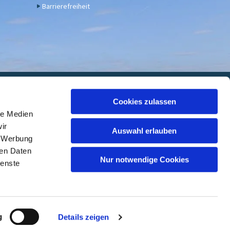
Barrierefreiheit
euwied
Cookies zulassen
le Medien
 7000 05, BIC: GENODED1DKD
ir
Auswahl erlauben
, Werbung
ren Daten
Nur notwendige Cookies
ienste
ed
g
Details zeigen