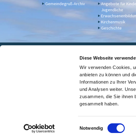
Gemeindegruß-Archiv
Angebote für Kind
Jugendliche
Erwachsenenbildu
Kirchenmusik
Geschichte
Eva

Diese Webseite verwende
Wir verwenden Cookies, um
Für Spenden u. a. - Bankv
anbieten zu können und di
Informationen zu Ihrer Ve
und Analysen weiter. Unse
zusammen, die Sie ihnen b
gesammelt haben.
E
Notwendig
i