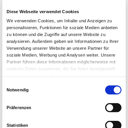
Diese Webseite verwendet Cookies
Wir verwenden Cookies, um Inhalte und Anzeigen zu
personalisieren, Funktionen für soziale Medien anbieten
zu können und die Zugriffe auf unsere Website zu
analysieren. Außerdem geben wir Informationen zu Ihrer
Verwendung unserer Website an unsere Partner für
soziale Medien, Werbung und Analysen weiter. Unsere
Partner führen diese Informationen möglicherweise mit
weiteren Daten zusammen, die Sie ihnen bereitgestellt
haben oder die sie im Rahmen Ihrer Nutzung der Dienste
gesammelt haben.
E
Notwendig
i
n
w
Präferenzen
i
l
l
Statistiken