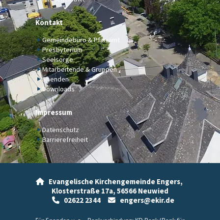
Kontakt
Gemeindebüro & Pfarramt
Presbyterium
Seelsorge
Mitarbeitende & Gruppen
Spenden
Downloads
Impressum
Datenschutz
Barrierefreiheit
Evangelische Kirchengemeinde Engers,

Klosterstraße 17a,
56566 Neuwied
02622 2344
engers@ekir.de

