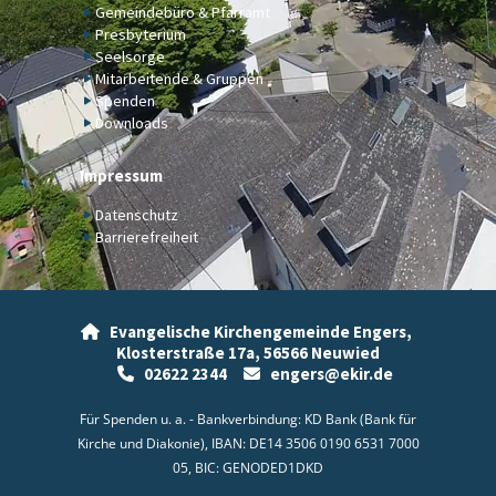
Gemeindebüro & Pfarramt
Presbyterium
Seelsorge
Mitarbeitende & Gruppen
Spenden
Downloads
Impressum
Datenschutz
Barrierefreiheit
Evangelische Kirchengemeinde Engers,

Klosterstraße 17a,
56566 Neuwied
02622 2344
engers@ekir.de


Für Spenden u. a. - Bankverbindung: KD Bank (Bank für
Kirche und Diakonie), IBAN: DE14 3506 0190 6531 7000
05, BIC: GENODED1DKD