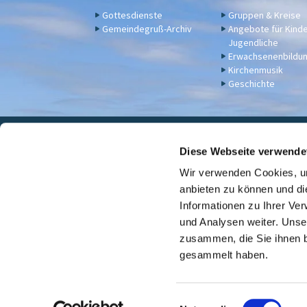
Gottesdienste
Gruppen & Kreise
Gemeindegruß-Archiv
Angebote für Kind
Jugendliche
Erwachsenenbildu
Kirchenmusik
Geschichte
Eva

Diese Webseite verwende
Wir verwenden Cookies, um
Für Spenden u. a. - Bankv
anbieten zu können und di
Informationen zu Ihrer Ve
und Analysen weiter. Unse
zusammen, die Sie ihnen b
gesammelt haben.
E