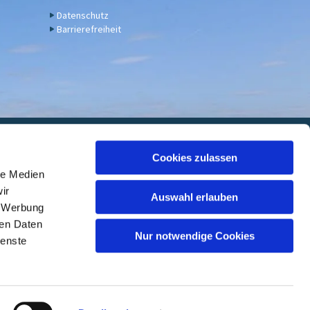
Datenschutz
Barrierefreiheit
euwied
Cookies zulassen
le Medien
 7000 05, BIC: GENODED1DKD
ir
Auswahl erlauben
, Werbung
ren Daten
Nur notwendige Cookies
ienste
ed