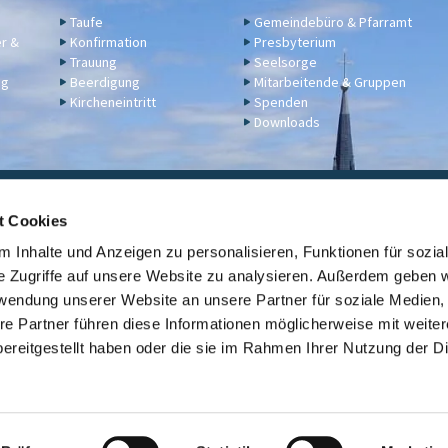
Taufe
Gemeindebüro & Pfarramt
er &
Konfirmation
Presbyterium
Trauung
Seelsorge
ng
Beerdigung
Mitarbeitende & Gruppen
Kircheneintritt
Spenden
Downloads
ngelische Kirchengemeinde Engers,
Klosterstraße 17a,
56566 N
t Cookies
02622 2344
engers@ekir.de


 Inhalte und Anzeigen zu personalisieren, Funktionen für sozia
erbindung: KD Bank (Bank für Kirche und Diakonie), IBAN: DE14 3506 0190 6531
e Zugriffe auf unsere Website zu analysieren. Außerdem geben w
rwendung unserer Website an unsere Partner für soziale Medien
Kontaktinformationen
ev. Kirche Engers

re Partner führen diese Informationen möglicherweise mit weite
ereitgestellt haben oder die sie im Rahmen Ihrer Nutzung der D
Link zur Übersicht der evangelischen Kirchengemeinden der Stadt Neuwi

Datenschutzerklärung
ChurchDesk-Login