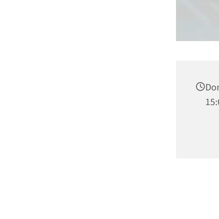
Don
15: