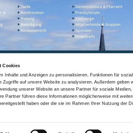
Taufe
Gemeindebüro & Pfarramt
er &
Konfirmation
Presbyterium
Trauung
Seelsorge
ng
Beerdigung
Mitarbeitende & Gruppen
Kircheneintritt
Spenden
Downloads
ngelische Kirchengemeinde Engers,
Klosterstraße 17a,
56566 N
t Cookies
02622 2344
engers@ekir.de


 Inhalte und Anzeigen zu personalisieren, Funktionen für sozia
erbindung: KD Bank (Bank für Kirche und Diakonie), IBAN: DE14 3506 0190 6531
e Zugriffe auf unsere Website zu analysieren. Außerdem geben w
rwendung unserer Website an unsere Partner für soziale Medien
Kontaktinformationen
ev. Kirche Engers

re Partner führen diese Informationen möglicherweise mit weite
ereitgestellt haben oder die sie im Rahmen Ihrer Nutzung der D
Link zur Übersicht der evangelischen Kirchengemeinden der Stadt Neuwi

Datenschutzerklärung
ChurchDesk-Login