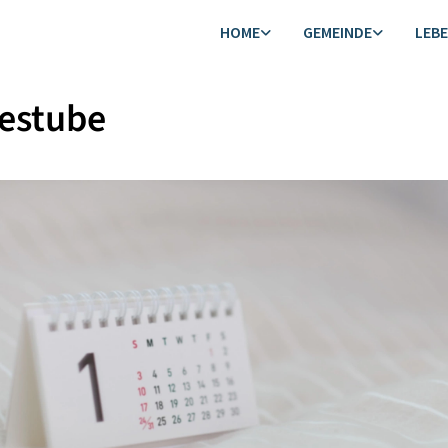
HOME
GEMEINDE
LEB
estube