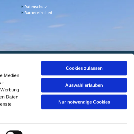
Datenschutz
Barrierefreiheit
euwied
Cookies zulassen
le Medien
 7000 05, BIC: GENODED1DKD
ir
Auswahl erlauben
, Werbung
ren Daten
Nur notwendige Cookies
ienste
ed