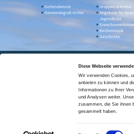
Gottesdienste
Gruppen & Kreise
Gemeindegruß-Archiv
Angebote für Kind
Jugendliche
Erwachsenenbildu
Kirchenmusik
Geschichte
Eva

Diese Webseite verwende
Wir verwenden Cookies, um
Für Spenden u. a. - Bankv
anbieten zu können und di
Informationen zu Ihrer Ve
und Analysen weiter. Unse
zusammen, die Sie ihnen b
gesammelt haben.
E