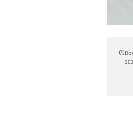
Don
202