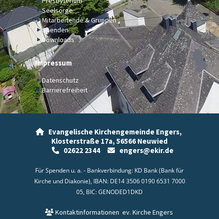
Presbyterium
Seelsorge
Mitarbeitende & Gruppen
Spenden
Downloads
Impressum
Datenschutz
Barrierefreiheit
Evangelische Kirchengemeinde Engers,

Klosterstraße 17a,
56566 Neuwied
02622 2344
engers@ekir.de


Für Spenden u. a. - Bankverbindung: KD Bank (Bank für
Kirche und Diakonie), IBAN: DE14 3506 0190 6531 7000
05, BIC: GENODED1DKD
Kontaktinformationen
ev. Kirche Engers
