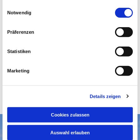
gesammelt haben.
E
Notwendig
i
n
w
Präferenzen
i
l
l
Statistiken
i
g
Marketing
u
n
g
Details zeigen
s
a
u
Cookies zulassen
s
w
Aktuelles
Auswahl erlauben
a
Gottesdienste