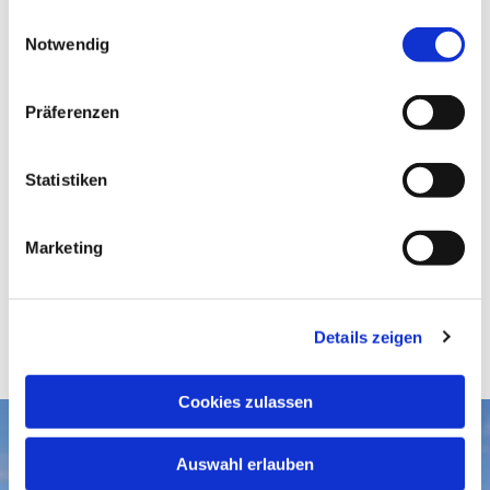
gesammelt haben.
E
Notwendig
i
n
w
Präferenzen
i
l
l
Statistiken
i
g
Marketing
u
n
g
Details zeigen
s
a
u
Cookies zulassen
s
w
Aktuelles
Auswahl erlauben
a
Gottesdienste