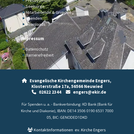
Presbyterium
Seelsorge
Mitarbeitende & Gruppen
Spenden
Downloads
Impressum
Datenschutz
Barrierefreiheit
Evangelische Kirchengemeinde Engers,

Klosterstraße 17a,
56566 Neuwied
02622 2344
engers@ekir.de


Für Spenden u. a. - Bankverbindung: KD Bank (Bank für
Kirche und Diakonie), IBAN: DE14 3506 0190 6531 7000
05, BIC: GENODED1DKD
Kontaktinformationen
ev. Kirche Engers
