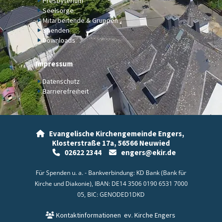
Presbyterium
Seelsorge
Mitarbeitende & Gruppen
Spenden
Downloads
Impressum
Datenschutz
Barrierefreiheit
Evangelische Kirchengemeinde Engers,

Klosterstraße 17a,
56566 Neuwied
02622 2344
engers@ekir.de


Für Spenden u. a. - Bankverbindung: KD Bank (Bank für
Kirche und Diakonie), IBAN: DE14 3506 0190 6531 7000
05, BIC: GENODED1DKD
Kontaktinformationen
ev. Kirche Engers
