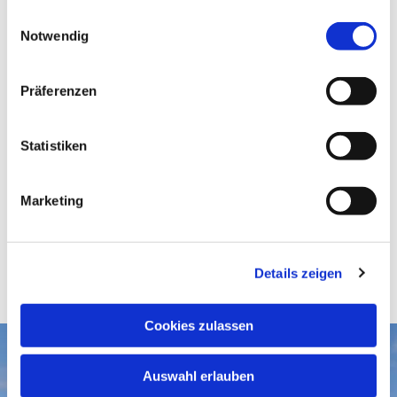
gesammelt haben.
E
Notwendig
i
n
w
Präferenzen
i
l
l
Statistiken
i
g
Marketing
u
n
g
Details zeigen
s
a
u
Cookies zulassen
s
w
Aktuelles
Auswahl erlauben
a
Gottesdienste