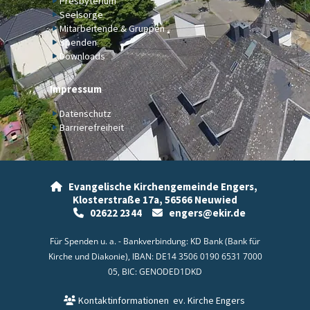
Presbyterium
Seelsorge
Mitarbeitende & Gruppen
Spenden
Downloads
Impressum
Datenschutz
Barrierefreiheit
Evangelische Kirchengemeinde Engers,

Klosterstraße 17a,
56566 Neuwied
02622 2344
engers@ekir.de


Für Spenden u. a. - Bankverbindung: KD Bank (Bank für
Kirche und Diakonie), IBAN: DE14 3506 0190 6531 7000
05, BIC: GENODED1DKD
Kontaktinformationen
ev. Kirche Engers
