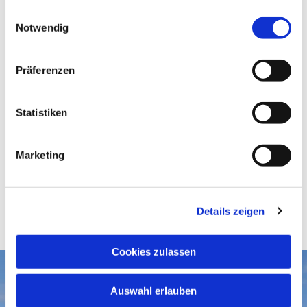
gesammelt haben.
E
Notwendig
i
n
w
Präferenzen
i
l
l
Statistiken
i
g
Marketing
u
n
g
Details zeigen
s
a
u
Cookies zulassen
s
w
Aktuelles
Auswahl erlauben
a
Gottesdienste