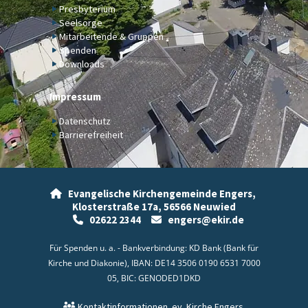
Presbyterium
Seelsorge
Mitarbeitende & Gruppen
Spenden
Downloads
Impressum
Datenschutz
Barrierefreiheit
Evangelische Kirchengemeinde Engers,

Klosterstraße 17a,
56566 Neuwied
02622 2344
engers@ekir.de


Für Spenden u. a. - Bankverbindung: KD Bank (Bank für
Kirche und Diakonie), IBAN: DE14 3506 0190 6531 7000
05, BIC: GENODED1DKD
Kontaktinformationen
ev. Kirche Engers
