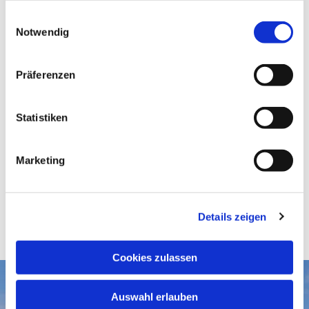
gesammelt haben.
E
Notwendig
i
n
w
Präferenzen
i
l
l
Statistiken
i
g
Marketing
u
n
g
Details zeigen
s
a
u
Cookies zulassen
s
w
Aktuelles
Auswahl erlauben
a