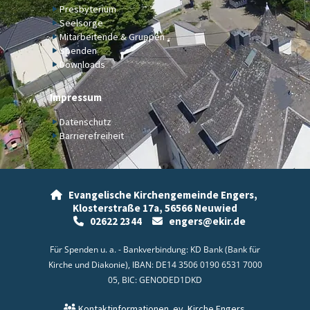
Presbyterium
Seelsorge
Mitarbeitende & Gruppen
Spenden
Downloads
Impressum
Datenschutz
Barrierefreiheit
Evangelische Kirchengemeinde Engers,

Klosterstraße 17a,
56566 Neuwied
02622 2344
engers@ekir.de


Für Spenden u. a. - Bankverbindung: KD Bank (Bank für
Kirche und Diakonie), IBAN: DE14 3506 0190 6531 7000
05, BIC: GENODED1DKD
Kontaktinformationen
ev. Kirche Engers
