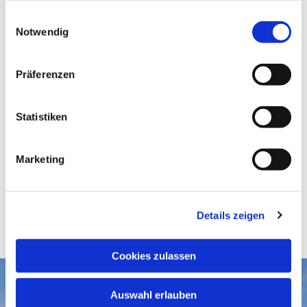
gesammelt haben.
E
Notwendig
i
n
w
Präferenzen
i
l
l
Statistiken
i
g
Marketing
u
n
g
Details zeigen
s
a
u
Cookies zulassen
s
w
Aktuelles
Auswahl erlauben
a