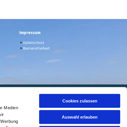
Impressum
Datenschutz
Barrierefreiheit
euwied
Cookies zulassen
le Medien
 7000 05, BIC: GENODED1DKD
ir
Auswahl erlauben
, Werbung