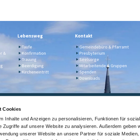
Lebensweg
Kontakt
Taufe
Gemeindebüro & Pfarramt
er &
Konfirmation
Presbyterium
Trauung
Seelsorge
ng
Beerdigung
Mitarbeitende & Gruppen
Kircheneintritt
Spenden
Downloads
ngelische Kirchengemeinde Engers,
Klosterstraße 17a,
56566 N
t Cookies
02622 2344
engers@ekir.de


 Inhalte und Anzeigen zu personalisieren, Funktionen für sozia
erbindung: KD Bank (Bank für Kirche und Diakonie), IBAN: DE14 3506 0190 6531
e Zugriffe auf unsere Website zu analysieren. Außerdem geben w
rwendung unserer Website an unsere Partner für soziale Medien
Kontaktinformationen
ev. Kirche Engers
