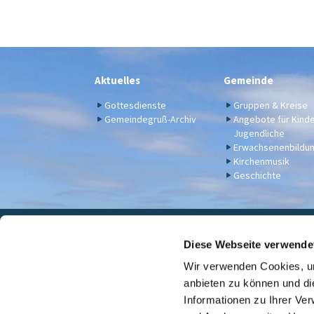
Aktuelles
Gemeinde
Gottesdienste
Gruppen & Kreise
Gemeindegruß-Archiv
Angebote für Kind
Jugendliche
Erwachsenenbildu
Kirchenmusik
Geschichte
Eva

Diese Webseite verwende
Wir verwenden Cookies, um
Für Spenden u. a. - Bankv
anbieten zu können und di
Informationen zu Ihrer Ve