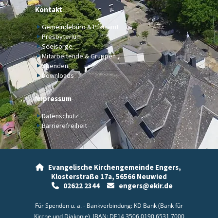
Kontakt
Gemeindebüro & Pfarramt
Presbyterium
Seelsorge
Mitarbeitende & Gruppen
Spenden
Downloads
Impressum
Datenschutz
Barrierefreiheit
Evangelische Kirchengemeinde Engers,

Klosterstraße 17a,
56566 Neuwied
02622 2344
engers@ekir.de


Für Spenden u. a. - Bankverbindung: KD Bank (Bank für
Kirche und Diakonie), IBAN: DE14 3506 0190 6531 7000