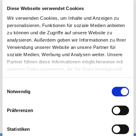
Diese Webseite verwendet Cookies
Wir verwenden Cookies, um Inhalte und Anzeigen zu
personalisieren, Funktionen für soziale Medien anbieten
zu können und die Zugriffe auf unsere Website zu
analysieren. Außerdem geben wir Informationen zu Ihrer
Verwendung unserer Website an unsere Partner für
soziale Medien, Werbung und Analysen weiter. Unsere
Partner führen diese Informationen möglicherweise mit
weiteren Daten zusammen, die Sie ihnen bereitgestellt
haben oder die sie im Rahmen Ihrer Nutzung der Dienste
gesammelt haben.
E
Notwendig
i
n
w
Präferenzen
i
l
l
Statistiken