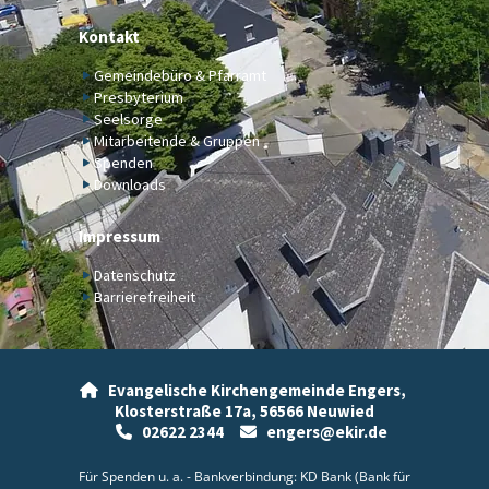
Kontakt
Gemeindebüro & Pfarramt
Presbyterium
Seelsorge
Mitarbeitende & Gruppen
Spenden
Downloads
Impressum
Datenschutz
Barrierefreiheit
Evangelische Kirchengemeinde Engers,

Klosterstraße 17a,
56566 Neuwied
02622 2344
engers@ekir.de


Für Spenden u. a. - Bankverbindung: KD Bank (Bank für