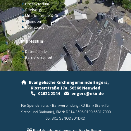
Presbyterium
Seelsorge
Mitarbeitende & Gruppen
Spenden
Downloads
Impressum
Datenschutz
Barrierefreiheit
Evangelische Kirchengemeinde Engers,

Klosterstraße 17a,
56566 Neuwied
02622 2344
engers@ekir.de


Für Spenden u. a. - Bankverbindung: KD Bank (Bank für
Kirche und Diakonie), IBAN: DE14 3506 0190 6531 7000
05, BIC: GENODED1DKD
Kontaktinformationen
ev. Kirche Engers
