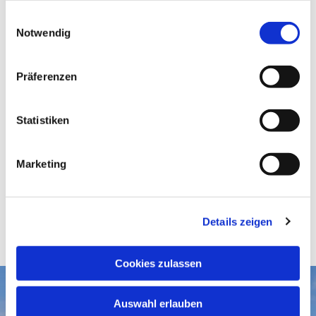
gesammelt haben.
E
Notwendig
i
n
w
Präferenzen
i
l
l
Statistiken
i
g
Marketing
u
n
g
Details zeigen
s
a
u
Cookies zulassen
s
w
Aktuelles
Auswahl erlauben
a