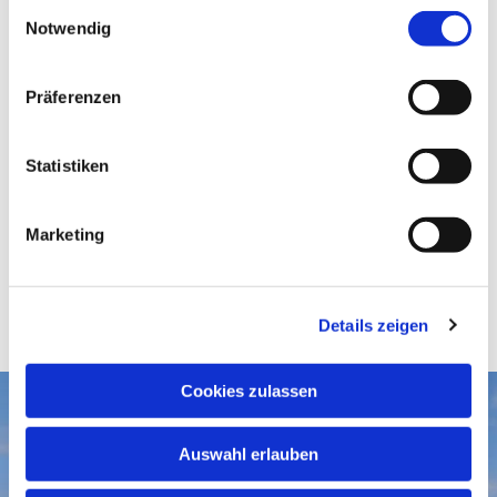
E
Notwendig
i
n
w
Präferenzen
i
l
l
Statistiken
i
g
Marketing
u
n
g
Details zeigen
s
a
u
Cookies zulassen
s
Aktuelles
w
Auswahl erlauben
a
Gottesdienste
Gemeindegruß-Archiv
h