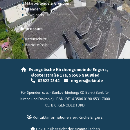
Mitarbeitende & Gruppen
Spenden
Downloads
Impressum
Datenschutz
Barrierefreiheit
Evangelische Kirchengemeinde Engers,

Klosterstraße 17a,
56566 Neuwied
02622 2344
engers@ekir.de


Für Spenden u. a. - Bankverbindung: KD Bank (Bank für
Kirche und Diakonie), IBAN: DE14 3506 0190 6531 7000
05, BIC: GENODED1DKD
Kontaktinformationen
ev. Kirche Engers

Link zur Übersicht der evangelischen
