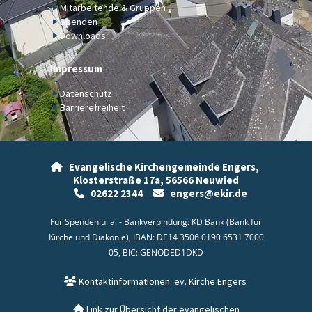
Mitarbeitende & Gruppen
Spenden
Downloads
Impressum
Datenschutz
Barrierefreiheit
Evangelische Kirchengemeinde Engers,

Klosterstraße 17a,
56566 Neuwied
02622 2344
engers@ekir.de


Für Spenden u. a. - Bankverbindung: KD Bank (Bank für
Kirche und Diakonie), IBAN: DE14 3506 0190 6531 7000
05, BIC: GENODED1DKD
Kontaktinformationen
ev. Kirche Engers

Link zur Übersicht der evangelischen
