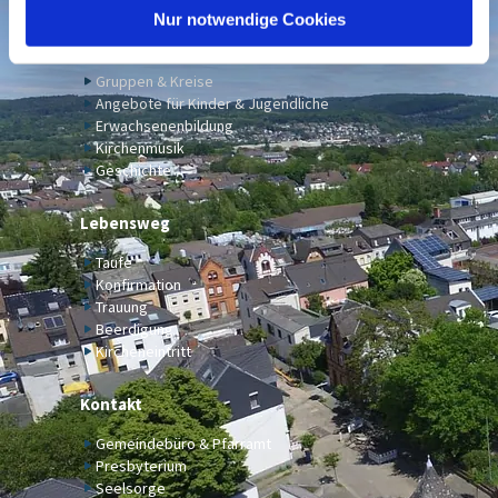
l
Nur notwendige Cookies
Gemeinde
Gruppen & Kreise
Angebote für Kinder & Jugendliche
Erwachsenenbildung
Kirchenmusik
Geschichte
Lebensweg
Taufe
Konfirmation
Trauung
Beerdigung
Kircheneintritt
Kontakt
Gemeindebüro & Pfarramt
Presbyterium
Seelsorge