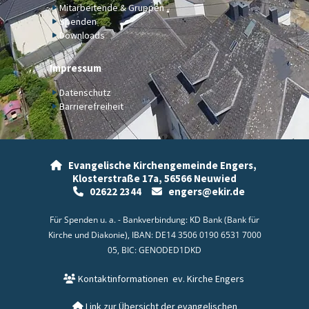
Mitarbeitende & Gruppen
Spenden
Downloads
Impressum
Datenschutz
Barrierefreiheit
Evangelische Kirchengemeinde Engers,

Klosterstraße 17a,
56566 Neuwied
02622 2344
engers@ekir.de


Für Spenden u. a. - Bankverbindung: KD Bank (Bank für
Kirche und Diakonie), IBAN: DE14 3506 0190 6531 7000
05, BIC: GENODED1DKD
Kontaktinformationen
ev. Kirche Engers

Link zur Übersicht der evangelischen
