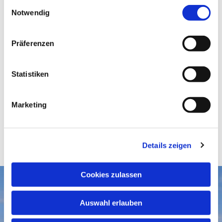
E
Notwendig
i
n
w
Präferenzen
i
l
l
Statistiken
i
g
Marketing
u
n
g
Details zeigen
s
a
u
Cookies zulassen
s
Aktuelles
w
Auswahl erlauben
a
Gottesdienste
Gemeindegruß-Archiv
h