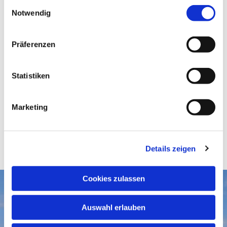
E
Notwendig
i
n
w
Präferenzen
i
l
l
Statistiken
i
g
Marketing
u
n
g
Details zeigen
s
a
u
Cookies zulassen
s
Aktuelles
w
Auswahl erlauben
a
Gottesdienste
Gemeindegruß-Archiv
h