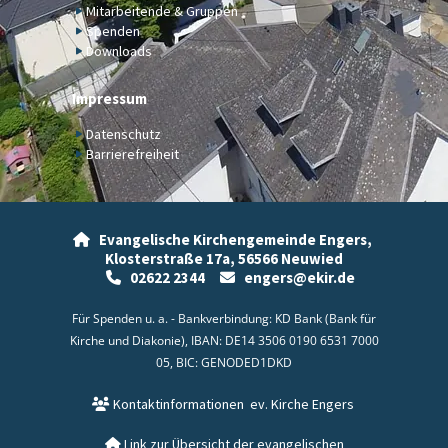
Mitarbeitende & Gruppen
Spenden
Downloads
Impressum
Datenschutz
Barrierefreiheit
Evangelische Kirchengemeinde Engers,

Klosterstraße 17a,
56566 Neuwied
02622 2344
engers@ekir.de


Für Spenden u. a. - Bankverbindung: KD Bank (Bank für
Kirche und Diakonie), IBAN: DE14 3506 0190 6531 7000
05, BIC: GENODED1DKD
Kontaktinformationen
ev. Kirche Engers

Link zur Übersicht der evangelischen
