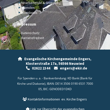
Mitarbeitende & Gruppen
Spenden
Downloads
Impressum
Datenschutz
Barrierefreiheit
Evangelische Kirchengemeinde Engers,

Klosterstraße 17a,
56566 Neuwied
02622 2344
engers@ekir.de


Für Spenden u. a. - Bankverbindung: KD Bank (Bank für
Kirche und Diakonie), IBAN: DE14 3506 0190 6531 7000
05, BIC: GENODED1DKD
Kontaktinformationen
ev. Kirche Engers

Link zur Übersicht der evangelischen
