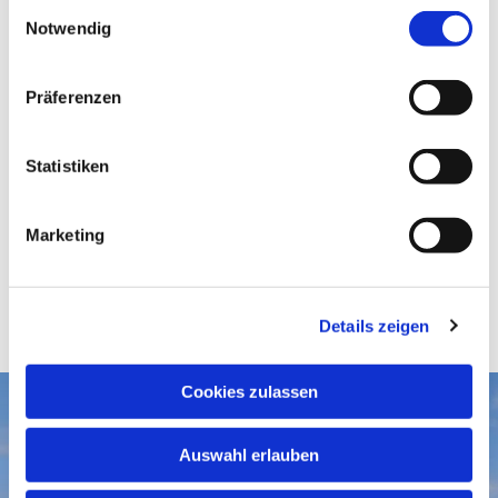
E
Notwendig
i
n
w
Präferenzen
i
l
l
Statistiken
i
g
Marketing
u
n
g
Details zeigen
s
a
u
Cookies zulassen
s
Aktuelles
w
Auswahl erlauben
a
Gottesdienste
Gemeindegruß-Archiv
h