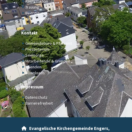
Konfirmation
Trauung
Beerdigung
Kircheneintritt
Kontakt
Gemeindebüro & Pfarramt
Presbyterium
Seelsorge
Mitarbeitende & Gruppen
Spenden
Downloads
Impressum
Datenschutz
Barrierefreiheit
Evangelische Kirchengemeinde Engers,
