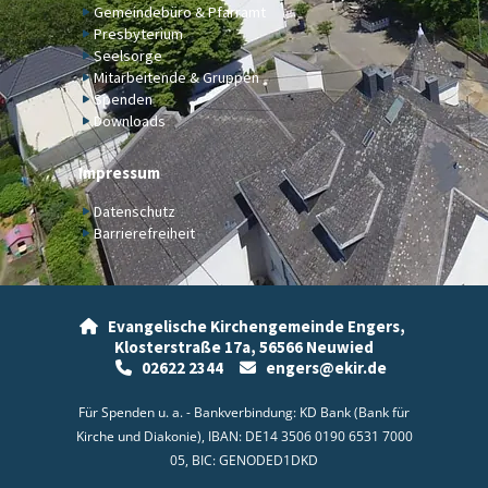
Gemeindebüro & Pfarramt
Presbyterium
Seelsorge
Mitarbeitende & Gruppen
Spenden
Downloads
Impressum
Datenschutz
Barrierefreiheit
Evangelische Kirchengemeinde Engers,

Klosterstraße 17a,
56566 Neuwied
02622 2344
engers@ekir.de


Für Spenden u. a. - Bankverbindung: KD Bank (Bank für
Kirche und Diakonie), IBAN: DE14 3506 0190 6531 7000
05, BIC: GENODED1DKD